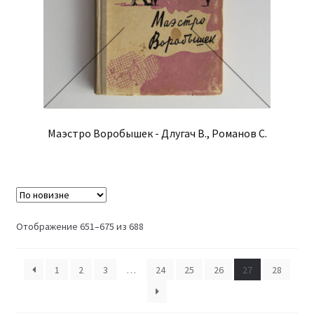
Маэстро Воробышек - Длугач В., Романов С.
Сортировка:
Отображение 651–675 из 688
самые
недавние
1
2
3
…
24
25
26
27
28