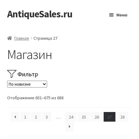
AntiqueSales.ru
Перейти
Перейти
Меню
к
к
навигации
содержимому
Главная
Главная
Страница 27
Магазин
Фильтр
Сортировка:
Отображение 651–675 из 688
самые
недавние
1
2
3
…
24
25
26
27
28