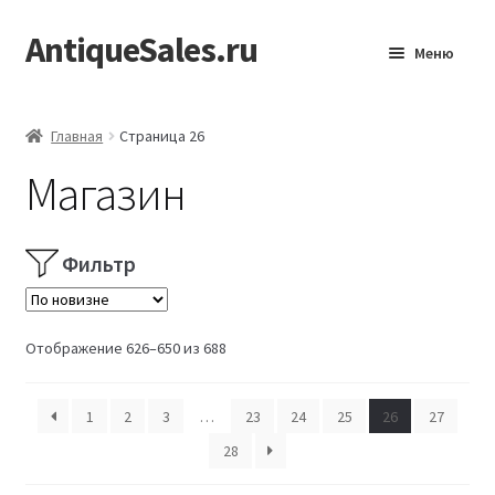
AntiqueSales.ru
Перейти
Перейти
Меню
к
к
навигации
содержимому
Главная
Главная
Страница 26
Магазин
Фильтр
Сортировка:
Отображение 626–650 из 688
самые
недавние
1
2
3
…
23
24
25
26
27
28