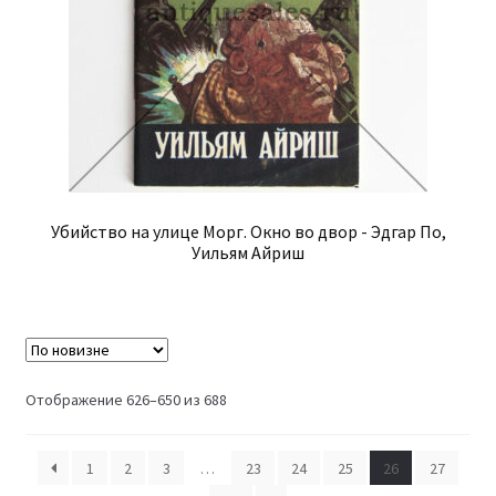
Убийство на улице Морг. Окно во двор - Эдгар По,
Уильям Айриш
Сортировка:
Отображение 626–650 из 688
самые
недавние
1
2
3
…
23
24
25
26
27