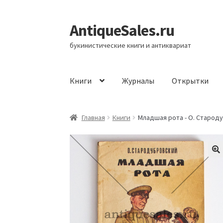
AntiqueSales.ru
Перейти
Перейти
к
к
букинистические книги и антиквариат
навигации
содержимому
Книги
Журналы
Открытки
Главная
Главная
Книги
Младшая рота - О. Старод