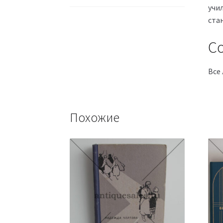
учи
ста
Со
Все 
Похожие