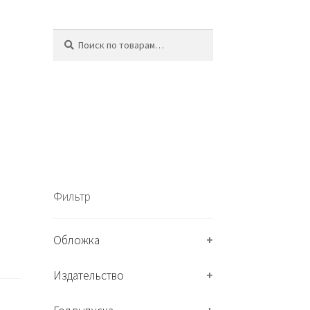
Искать:
П
о
и
с
к
Фильтр
Обложка
+
Издательство
+