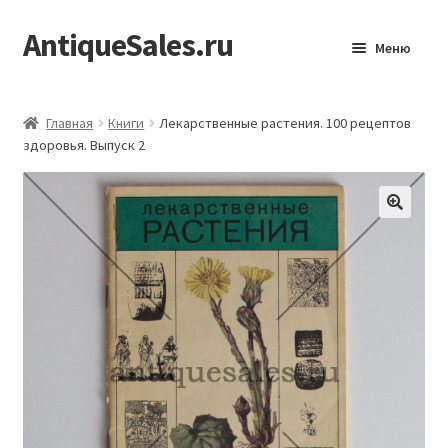
AntiqueSales.ru
Перейти
Перейти
Меню
к
к
навигации
содержимому
Главная
Главная
Книги
Лекарственные растения. 100 рецептов
здоровья. Выпуск 2