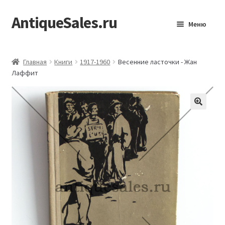
AntiqueSales.ru
Перейти
Перейти
Меню
к
к
навигации
содержимому
Главная
Главная
Книги
1917-1960
Весенние ласточки - Жан
Лаффит