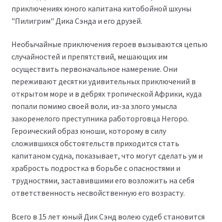
приключениях юного капитана китобойной шхуны
"Пилигрим" Дика Сэнда и его друзей.
Необычайные приключения героев вызываются цепью
случайностей и препятствий, мешающих им
осуществить первоначальное намерение. Они
переживают десятки удивительных приключений в
открытом море и в дебрях тропической Африки, куда
попали помимо своей воли, из-за злого умысла
закоренелого преступника работорговца Негоро.
Героический образ юноши, которому в силу
сложившихся обстоятельств приходится стать
капитаном судна, показывает, что могут сделать ум и
храбрость подростка в борьбе с опасностями и
трудностями, заставившими его возложить на себя
ответственность несвойственную его возрасту.
Всего в 15 лет юный Дик Сэнд волею судеб становится