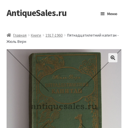
AntiqueSales.ru
Перейти
Перейти
Меню
к
к
навигации
содержимому
Главная
Главная
Книги
1917-1960
Пятнадцатилетний капитан -
Жюль Верн