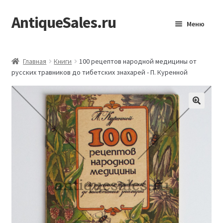
AntiqueSales.ru
Перейти
Перейти
Меню
к
к
навигации
содержимому
Главная
Главная
Книги
100 рецептов народной медицины от
русских травников до тибетских знахарей - П. Куренной