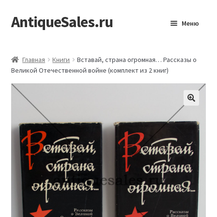
AntiqueSales.ru
Перейти
Перейти
Меню
к
к
навигации
содержимому
Главная
Главная
Книги
Вставай, страна огромная… Рассказы о
Великой Отечественной войне (комплект из 2 книг)