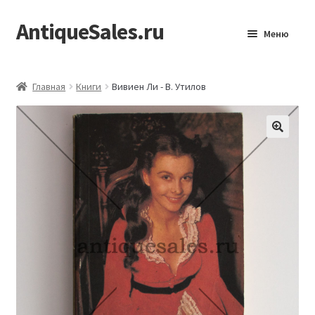
AntiqueSales.ru
Перейти
Перейти
Меню
к
к
навигации
содержимому
Главная
Главная
Книги
Вивиен Ли - В. Утилов