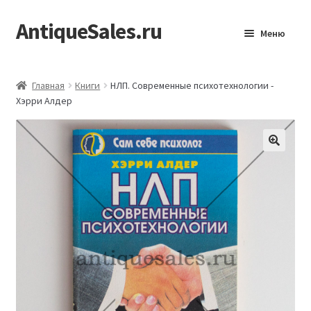
AntiqueSales.ru
Перейти
Перейти
Меню
к
к
навигации
содержимому
Главная
Главная
Книги
НЛП. Современные психотехнологии -
Хэрри Алдер