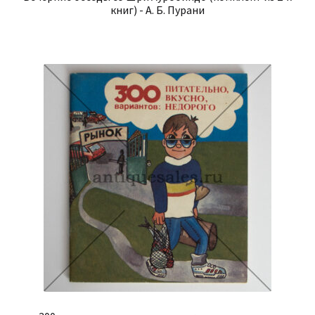
книг) - А. Б. Пурани