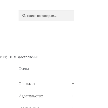
Искать:
П
о
и
с
к
ниг) - Ф. М. Достоевский
Фильтр
Обложка
+
Издательство
+