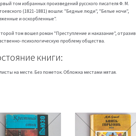
ервый том избранных произведений русского писателя Ф. М.
оевского (1821-1881) вошли: "Бедные люди", "Белые ночи",
иженные и оскорбленные".
второй том вошел роман "Преступление и наказание", отрази
вственно-психологическую проблему общества.
стояние книги:
листы на месте. Без пометок. Обложка местами мятая.