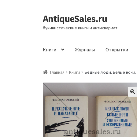
AntiqueSales.ru
Перейти
Перейти
к
к
букинистические книги и антиквариат
навигации
содержимому
Книги
Журналы
Открытки
Главная
Главная
Книги
Бедные люди. Белые ночи. 