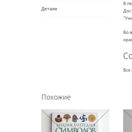
В п
Детали
Дост
"Ун
Во 
нра
Со
Все 
Похожие