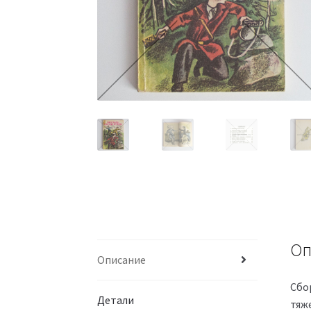
Оп
Описание
Сбо
Детали
тяж