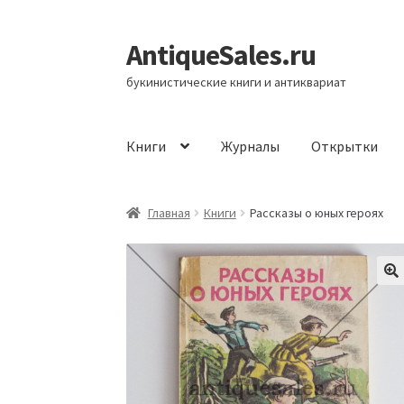
AntiqueSales.ru
Перейти
Перейти
к
к
букинистические книги и антиквариат
навигации
содержимому
Книги
Журналы
Открытки
Главная
Главная
Книги
Рассказы о юных героях