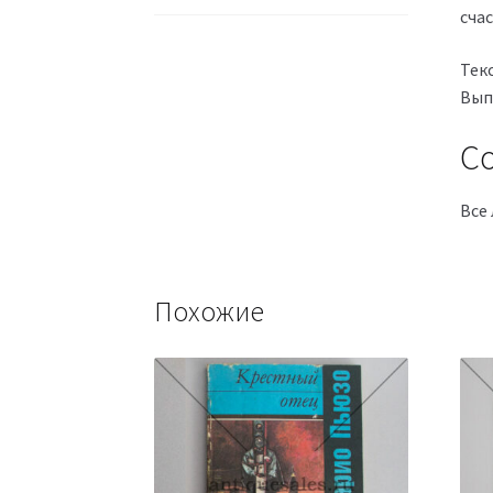
счас
Тек
Выпу
Со
Все
Похожие