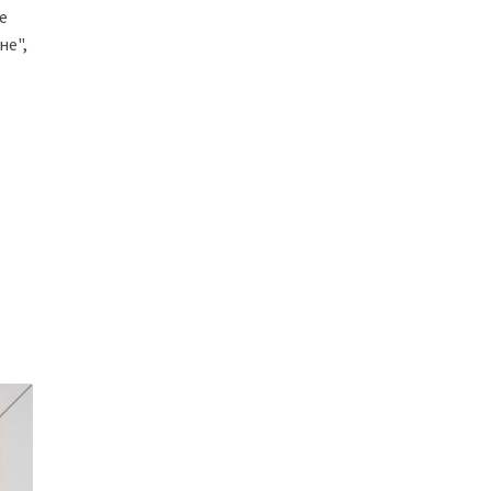
е
не",