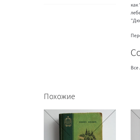
как
лебе
"Дюй
Пере
Со
Все 
Похожие