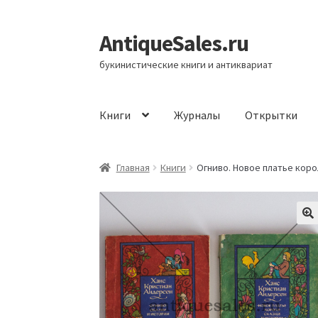
AntiqueSales.ru
Перейти
Перейти
к
к
букинистические книги и антиквариат
навигации
содержимому
Книги
Журналы
Открытки
Главная
Главная
Книги
Огниво. Новое платье корол