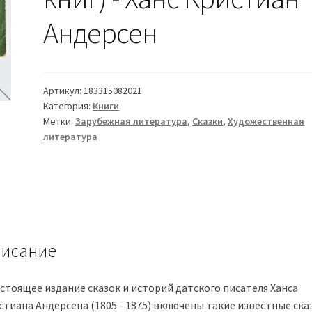
Андерсен
Артикул:
183315082021
Категория:
Книги
Метки:
Зарубежная литература
,
Сказки
,
Художественная
литература
исание
астоящее издание сказок и историй датского писателя Ханса
стиана Андерсена (1805 - 1875) включены такие известные ска