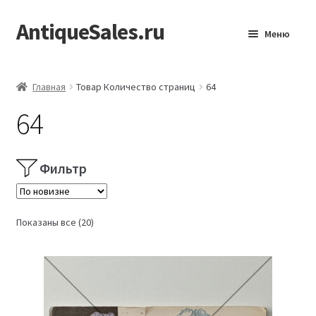
AntiqueSales.ru
Перейти
Перейти
Меню
к
к
навигации
содержимому
Главная
Главная
Товар Количество страниц
64
64
Фильтр
Сортировка:
Показаны все (20)
самые
недавние