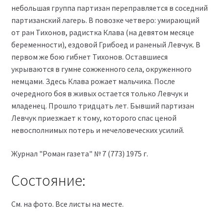
небольшая группа партизан переправляется в соседний
партизанский лагерь. В повозке четверо: умирающий
от ран Тихонов, радистка Клава (на девятом месяце
беременности), ездовой Грибоед и раненый Левчук. В
первом же бою гибнет Тихонов. Оставшиеся
укрываются в гумне сожженного села, окруженного
немцами. Здесь Клава рожает мальчика. После
очередного боя в живых остается только Левчук и
младенец. Прошло тридцать лет. Бывший партизан
Левчук приезжает к тому, которого спас ценой
невосполнимых потерь и нечеловеческих усилий.
Журнал "Роман газета" № 7 (773) 1975 г.
Состояние:
См. на фото. Все листы на месте.