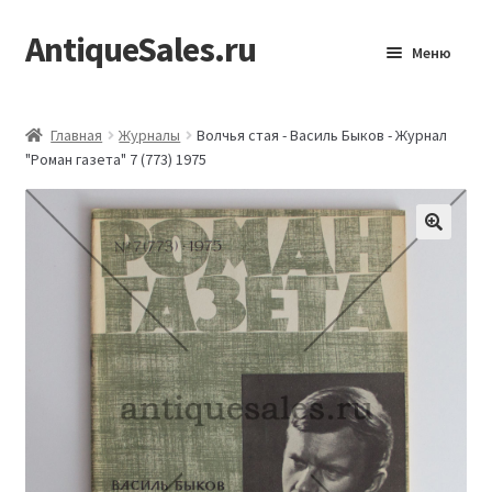
AntiqueSales.ru
Перейти
Перейти
Меню
к
к
навигации
содержимому
Главная
Главная
Журналы
Волчья стая - Василь Быков - Журнал
"Роман газета" 7 (773) 1975