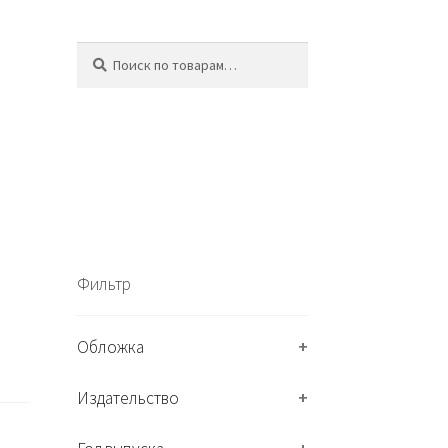
Искать:
П
о
и
с
к
Фильтр
Обложка
+
Издательство
+