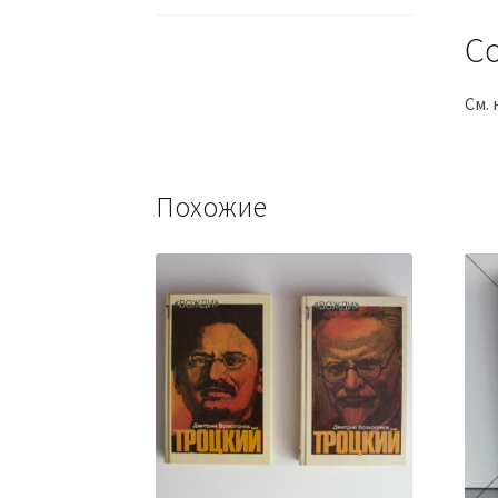
Со
См. 
Похожие