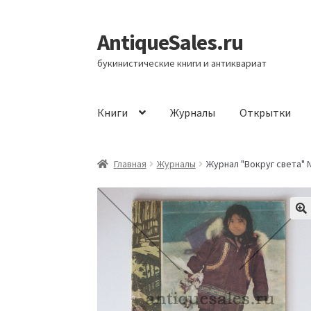
AntiqueSales.ru
Перейти
Перейти
к
к
букинистические книги и антиквариат
навигации
содержимому
Книги
Журналы
Открытки
Главная
Главная
Журналы
Журнал "Вокруг света" №