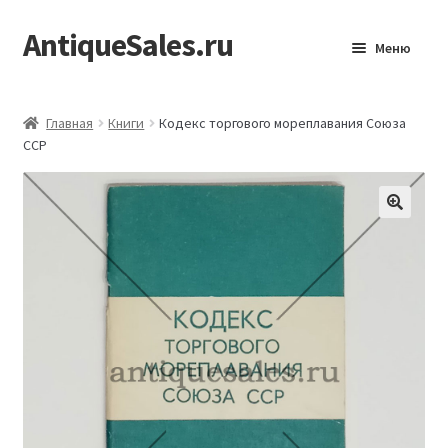
AntiqueSales.ru
Перейти
Перейти
Меню
к
к
навигации
содержимому
Главная
Главная
Книги
Кодекс торгового мореплавания Союза
ССР