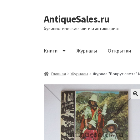
AntiqueSales.ru
Перейти
Перейти
к
к
букинистические книги и антиквариат
навигации
содержимому
Книги
Журналы
Открытки
Главная
Главная
Журналы
Журнал "Вокруг света" № 