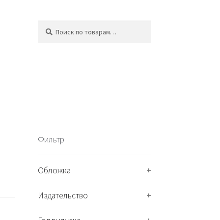
Искать:
П
о
и
с
к
Фильтр
Обложка
+
Издательство
+