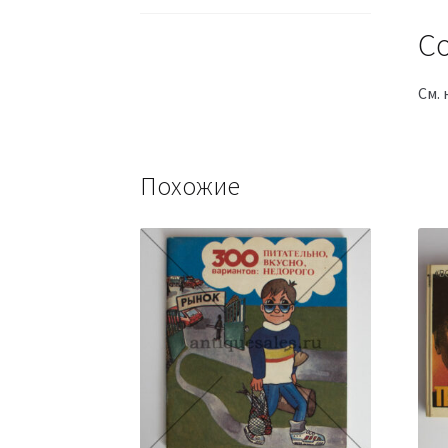
Со
См. 
Похожие