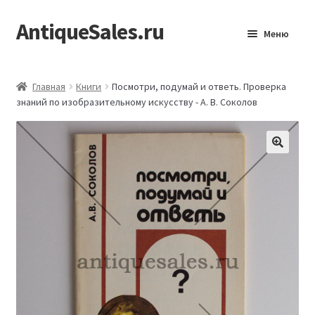
AntiqueSales.ru
Перейти
Перейти
Меню
к
к
навигации
содержимому
Главная
Главная
Книги
Посмотри, подумай и ответь. Проверка
знаний по изобразительному искусству - А. В. Соколов