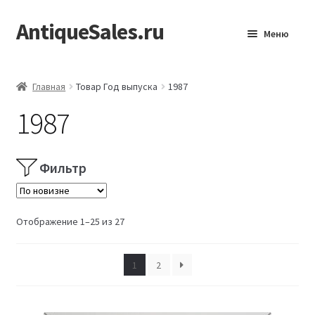
AntiqueSales.ru
Перейти
Перейти
Меню
к
к
навигации
содержимому
Главная
Главная
Товар Год выпуска
1987
1987
Фильтр
Сортировка:
Отображение 1–25 из 27
самые
недавние
1
2