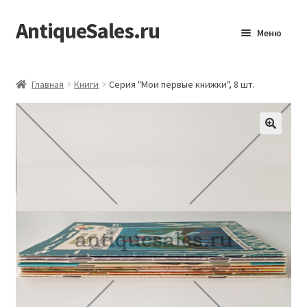
AntiqueSales.ru
Перейти
Перейти
Меню
к
к
навигации
содержимому
Главная
Главная
Книги
Серия "Мои первые книжки", 8 шт.