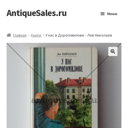
AntiqueSales.ru
Перейти
Перейти
Меню
к
к
навигации
содержимому
Главная
Главная
Книги
У нас в Дорогомилове - Лев Николаев