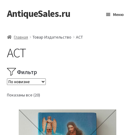
AntiqueSales.ru
Перейти
Перейти
Меню
к
к
навигации
содержимому
Главная
Главная
Товар Издательство
АСТ
АСТ
Фильтр
Сортировка:
Показаны все (20)
самые
недавние