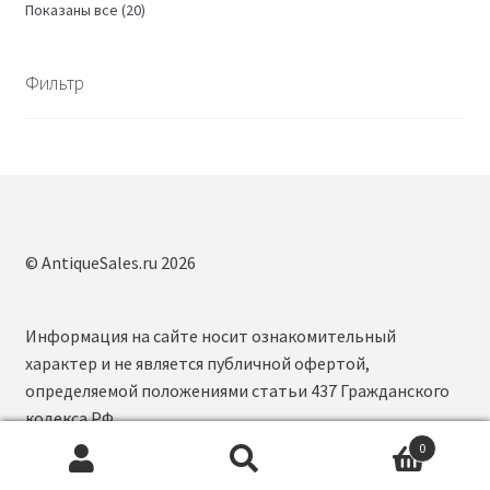
Сортировка:
Показаны все (20)
самые
недавние
Фильтр
© AntiqueSales.ru 2026
Информация на сайте носит ознакомительный
характер и не является публичной офертой,
определяемой положениями статьи 437 Гражданского
кодекса РФ.
0
Искать:
П