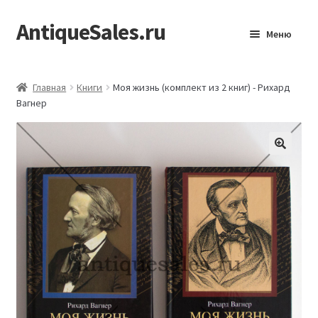
AntiqueSales.ru
Перейти
Перейти
Меню
к
к
навигации
содержимому
Главная
Главная
Книги
Моя жизнь (комплект из 2 книг) - Рихард
Вагнер