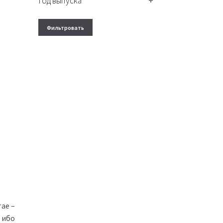
Год выпуска
+
Фильтровать
ае –
 ибо