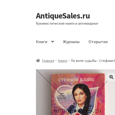
AntiqueSales.ru
Перейти
Перейти
к
к
букинистические книги и антиквариат
навигации
содержимому
Книги
Журналы
Открытки
Главная
Главная
Книги
По воле судьбы - Стефани 