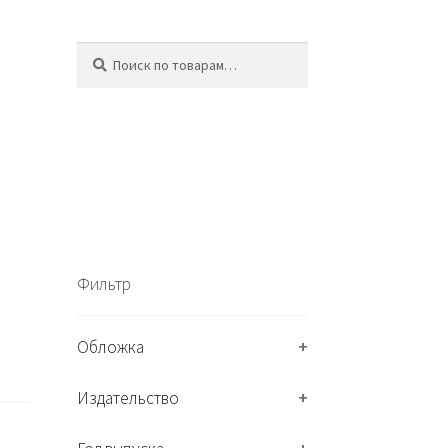
Искать:
П
о
и
с
к
Фильтр
Обложка
+
Издательство
+