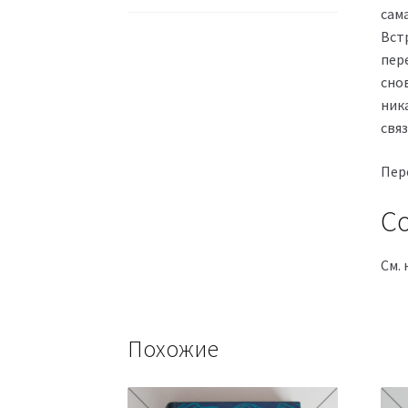
сам
Встр
пер
сно
ник
свя
Пере
Со
См. 
Похожие