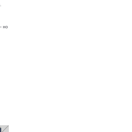
.
– но