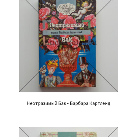
Неотразимый Бак - Барбара Картленд