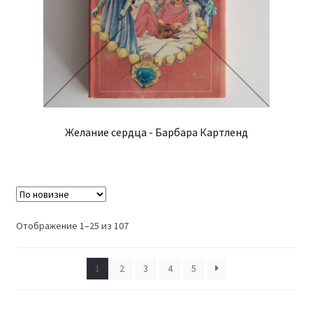
Желание сердца - Барбара Картленд
Сортировка:
Отображение 1–25 из 107
самые
недавние
1
2
3
4
5