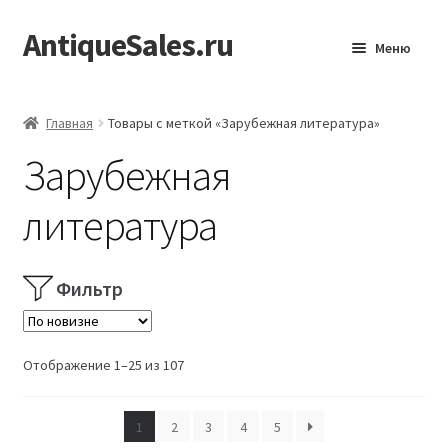
AntiqueSales.ru
Перейти
Перейти
Меню
к
к
навигации
содержимому
Главная
Главная
Товары с меткой «Зарубежная литература»
Зарубежная
литература
Фильтр
Сортировка:
Отображение 1–25 из 107
самые
недавние
1
2
3
4
5