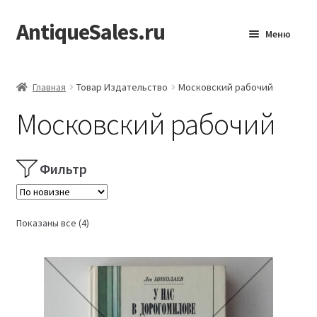
AntiqueSales.ru
Перейти
Перейти
Меню
к
к
навигации
содержимому
Главная
Главная
Товар Издательство
Московский рабочий
Московский рабочий
Фильтр
Сортировка:
Показаны все (4)
самые
недавние