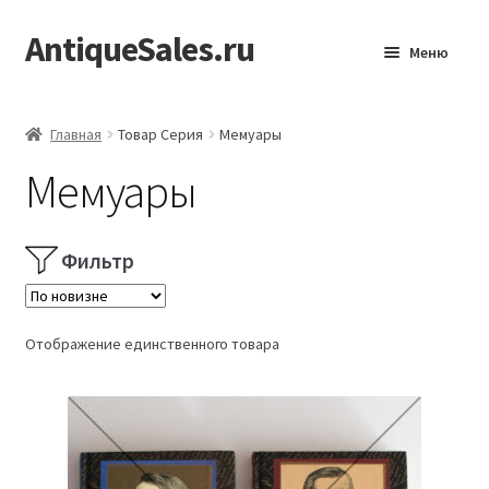
AntiqueSales.ru
Перейти
Перейти
Меню
к
к
навигации
содержимому
Главная
Главная
Товар Серия
Мемуары
Мемуары
Фильтр
Отображение единственного товара