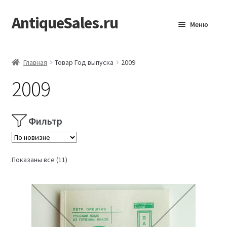
AntiqueSales.ru
Перейти
Перейти
Меню
к
к
навигации
содержимому
Главная
Главная
Товар Год выпуска
2009
2009
Фильтр
Сортировка:
Показаны все (11)
самые
недавние