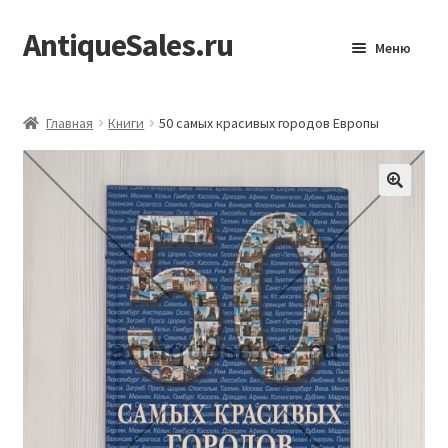
AntiqueSales.ru
Перейти
Перейти
Меню
к
к
навигации
содержимому
Главная
Главная
Книги
50 самых красивых городов Европы