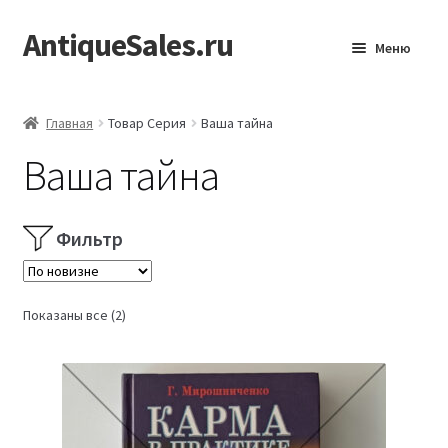
AntiqueSales.ru
Перейти
Перейти
Меню
к
к
навигации
содержимому
Главная
Главная
Товар Серия
Ваша тайна
Ваша тайна
Фильтр
Сортировка:
Показаны все (2)
самые
недавние