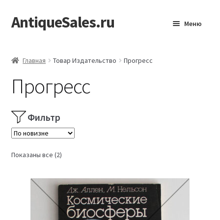
AntiqueSales.ru
Перейти
Перейти
Меню
к
к
навигации
содержимому
Главная
Главная
Товар Издательство
Прогресс
Прогресс
Фильтр
Сортировка:
Показаны все (2)
самые
недавние