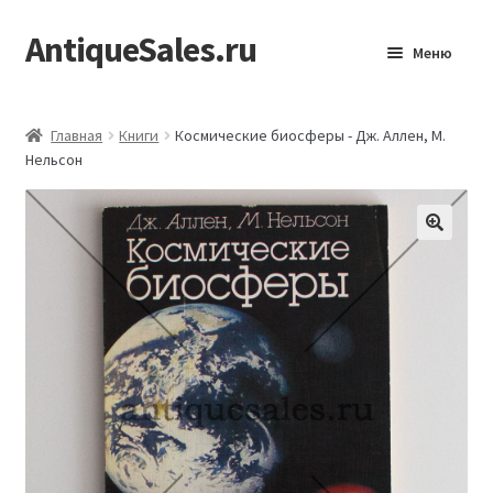
AntiqueSales.ru
Перейти
Перейти
Меню
к
к
навигации
содержимому
Главная
Главная
Книги
Космические биосферы - Дж. Аллен, М.
Нельсон