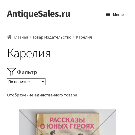
AntiqueSales.ru
Перейти
Перейти
Меню
к
к
навигации
содержимому
Главная
Главная
Товар Издательство
Карелия
Карелия
Фильтр
Отображение единственного товара