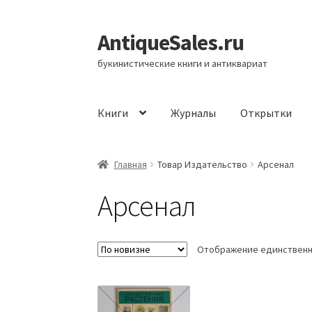
AntiqueSales.ru
Перейти
Перейти
к
к
букинистические книги и антиквариат
навигации
содержимому
Книги
Журналы
Открытки
Главная
Главная
Товар Издательство
Арсенал
Арсенал
Отображение единственн