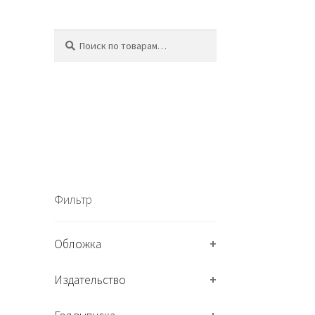
Искать:
П
о
и
с
к
Фильтр
Обложка
+
Издательство
+