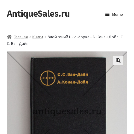
AntiqueSales.ru
Перейти
Перейти
Меню
к
к
навигации
содержимому
Главная
Главная
Книги
Злой гений Нью-Йорка - А. Конан Дойл, С.
С. Ван-Дайн