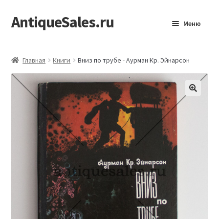
AntiqueSales.ru
Перейти
Перейти
Меню
к
к
навигации
содержимому
Главная
Главная
Книги
Вниз по трубе - Аурман Кр. Эйнарсон