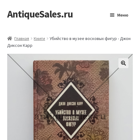
AntiqueSales.ru
Перейти
Перейти
Меню
к
к
навигации
содержимому
Главная
Главная
Книги
Убийство в музее восковых фигур - Джон
Диксон Карр