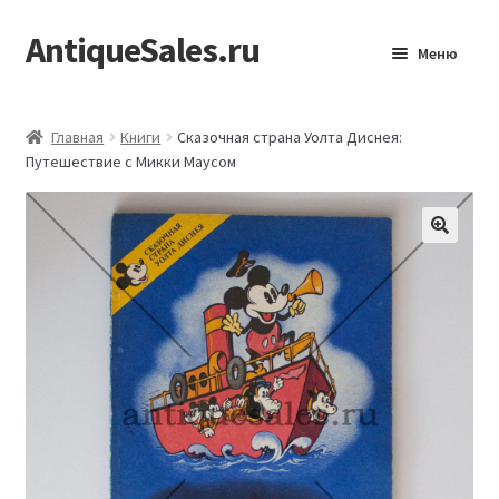
AntiqueSales.ru
Перейти
Перейти
Меню
к
к
навигации
содержимому
Главная
Главная
Книги
Сказочная страна Уолта Диснея:
Путешествие с Микки Маусом