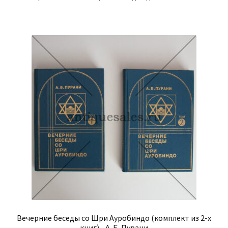
Вечерние беседы со Шри Ауробиндо (комплект из 2-х
книг) - А. Б. Пурани