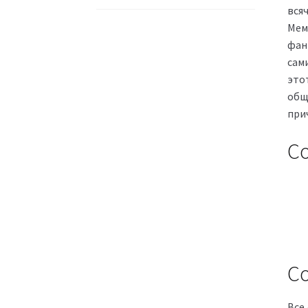
вся
Мем
фан
сам
этот
общ
при
С
Со
Все 