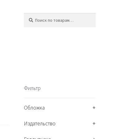
Искать:
П
о
и
с
к
Фильтр
Обложка
+
Издательство
+