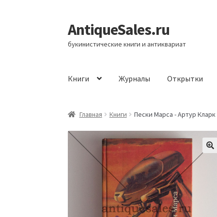
AntiqueSales.ru
Перейти
Перейти
к
к
букинистические книги и антиквариат
навигации
содержимому
Книги
Журналы
Открытки
Главная
Главная
Книги
Пески Марса - Артур Кларк