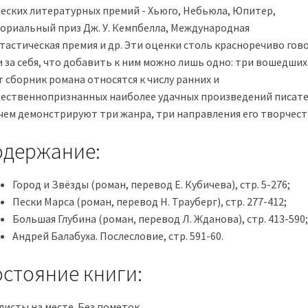
ческих литературных премий - Хьюго, Небьюла, Юпитер,
ориальный приз Дж. У. Кемпбелла, Международная
тастическая премия и др. Эти оценки столь красноречиво гов
и за себя, что добавить к ним можно лишь одно: три вошедших
 сборник романа относятся к числу ранних и
ественнопризнанных наиболее удачных произведений писате
чем демонстрируют три жанра, три направления его творчест
одержание:
Город и Звёзды (роман, перевод Е. Кубичева), стр. 5-276;
Пески Марса (роман, перевод Н. Трауберг), стр. 277-412;
Большая Глубина (роман, перевод Л. Жданова), стр. 413-590;
Андрей Балабуха. Послесловие, стр. 591-60.
стояние книги:
листы на месте. Без пометок.