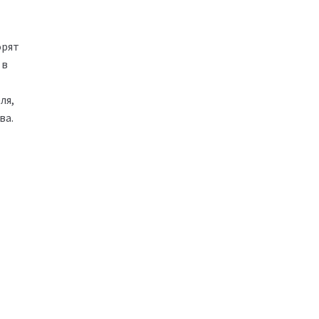
орят
 в
ля,
ва.