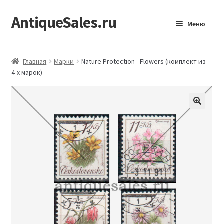
AntiqueSales.ru
Перейти
Перейти
Меню
к
к
навигации
содержимому
Главная
Главная
Марки
Nature Protection - Flowers (комплект из
4-х марок)