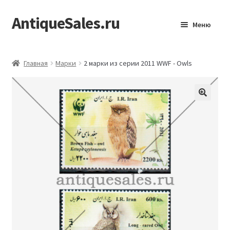
AntiqueSales.ru
Перейти
Перейти
Меню
к
к
навигации
содержимому
Главная
Главная
Марки
2 марки из серии 2011 WWF - Owls