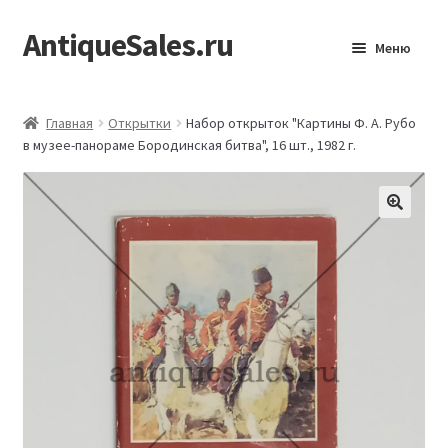
AntiqueSales.ru
Перейти
Перейти
Меню
к
к
навигации
содержимому
Главная
Главная
Открытки
Набор открыток "Картины Ф. А. Рубо
в музее-панораме Бородинская битва", 16 шт., 1982 г.