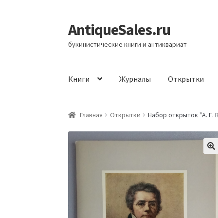
AntiqueSales.ru
Перейти
Перейти
к
к
букинистические книги и антиквариат
навигации
содержимому
Книги
Журналы
Открытки
Главная
Главная
Открытки
Набор открыток "А. Г. В