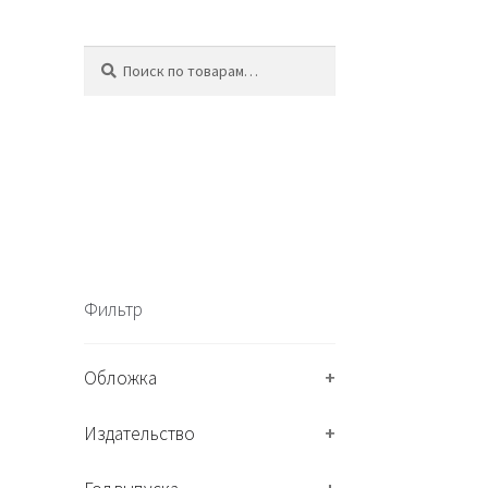
Искать:
П
о
и
с
к
Фильтр
Обложка
+
Издательство
+