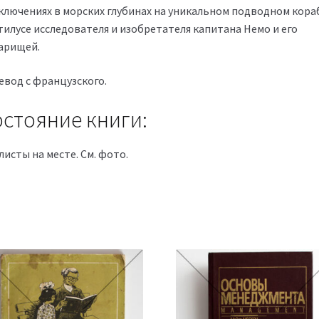
ключениях в морских глубинах на уникальном подводном кора
тилусе исследователя и изобретателя капитана Немо и его
арищей.
евод с французского.
стояние книги:
листы на месте. См. фото.