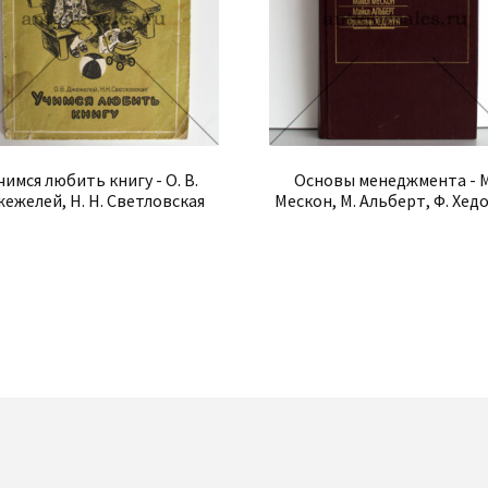
чимся любить книгу - О. В.
Основы менеджмента - М
ежелей, Н. Н. Светловская
Мескон, М. Альберт, Ф. Хед