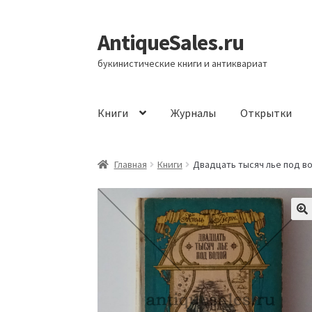
AntiqueSales.ru
Перейти
Перейти
к
к
букинистические книги и антиквариат
навигации
содержимому
Книги
Журналы
Открытки
Главная
Главная
Книги
Двадцать тысяч лье под в