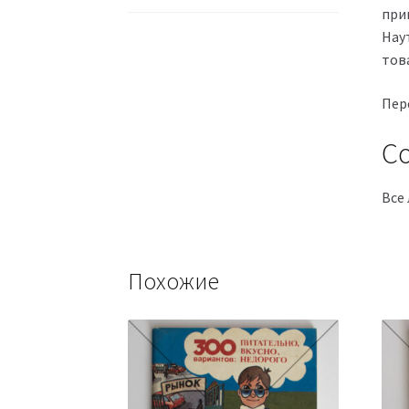
при
Нау
тов
Пер
Со
Все 
Похожие