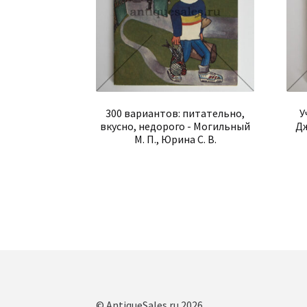
300 вариантов: питательно,
У
вкусно, недорого - Могильный
Дж
М. П., Юрина С. В.
© AntiqueSales.ru 2026