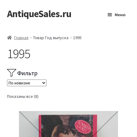
AntiqueSales.ru
Перейти
Перейти
Меню
к
к
навигации
содержимому
Главная
Главная
Товар Год выпуска
1995
1995
Фильтр
Сортировка:
Показаны все (8)
самые
недавние