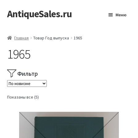
AntiqueSales.ru
Перейти
Перейти
Меню
к
к
навигации
содержимому
Главная
Главная
Товар Год выпуска
1965
1965
Фильтр
Сортировка:
Показаны все (5)
самые
недавние