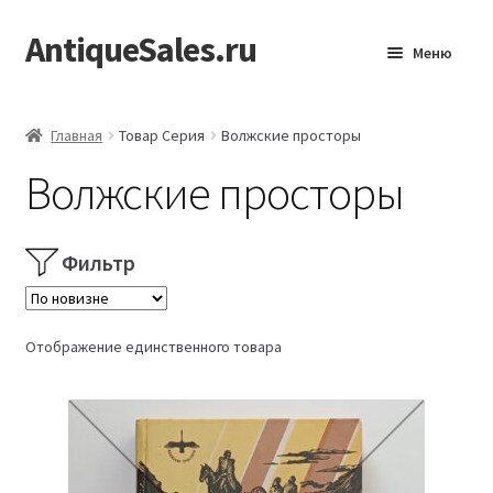
AntiqueSales.ru
Перейти
Перейти
Меню
к
к
навигации
содержимому
Главная
Главная
Товар Серия
Волжские просторы
Волжские просторы
Фильтр
Отображение единственного товара