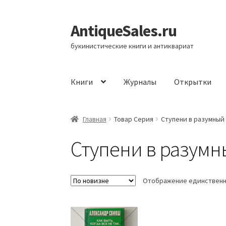
AntiqueSales.ru
Перейти
Перейти
к
к
букинистические книги и антиквариат
навигации
содержимому
Книги
Журналы
Открытки
Главная
Главная
Товар Серия
Ступени в разумный
Ступени в разум
Отображение единственн