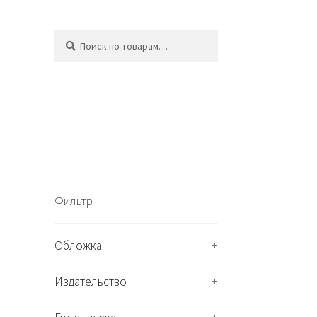
Искать:
П
о
и
с
к
Фильтр
Обложка
+
Издательство
+