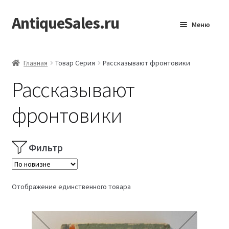
AntiqueSales.ru
Перейти
Перейти
Меню
к
к
навигации
содержимому
Главная
Главная
Товар Серия
Рассказывают фронтовики
Рассказывают
фронтовики
Фильтр
Отображение единственного товара